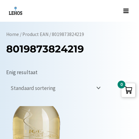
Ga
naar
Main
de
Men
inhoud
Home
/ Product EAN / 8019873824219
8019873824219
Enig resultaat
0