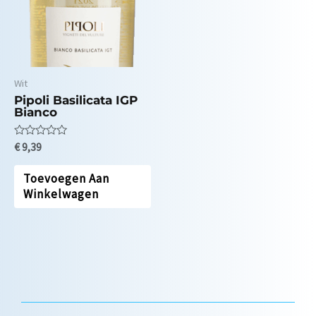
Wit
Pipoli Basilicata IGP
Bianco
Waardering
€
9,39
0
uit
5
Toevoegen Aan
Winkelwagen