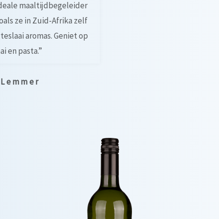
deale maaltijdbegeleider
oals ze in Zuid-Afrika zelf
teslaai aromas. Geniet op
ai en pasta.”
n Lemmer