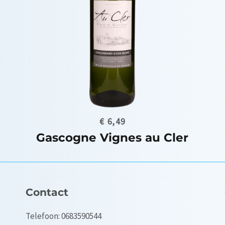
€
8,49
La Villette Chardonnay
r
Contact
Telefoon: 0683590544