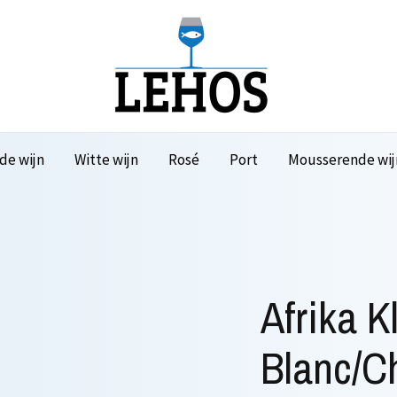
de wijn
Witte wijn
Rosé
Port
Mousserende wij
Afrika K
Blanc/C