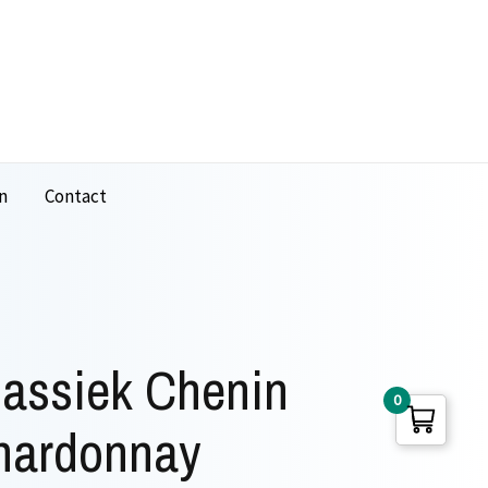
n
Contact
lassiek Chenin
0
hardonnay