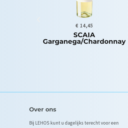
donnay
€
6,49
Gascogne Vignes au Cle
Over ons
Bij LEHOS kunt u dagelijks terecht voor een