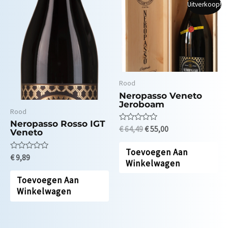
Uitverkoop!
Rood
Neropasso Veneto
Jeroboam
Rood
Neropasso Rosso IGT
Waardering
€
64,49
€
55,00
Veneto
0
uit
5
Toevoegen Aan
Waardering
€
9,89
Winkelwagen
0
uit
5
Toevoegen Aan
Winkelwagen