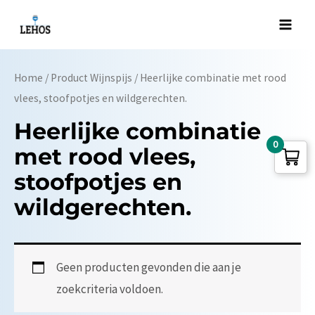
Ga
naar
Main
de
Men
inhoud
Home
/ Product Wijnspijs / Heerlijke combinatie met rood
vlees, stoofpotjes en wildgerechten.
Heerlijke combinatie
0
met rood vlees,
stoofpotjes en
wildgerechten.
Geen producten gevonden die aan je
zoekcriteria voldoen.