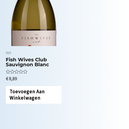
Wit
Fish Wives Club
Sauvignon Blanc
Waardering
€
8,89
0
uit
5
Toevoegen Aan
Winkelwagen