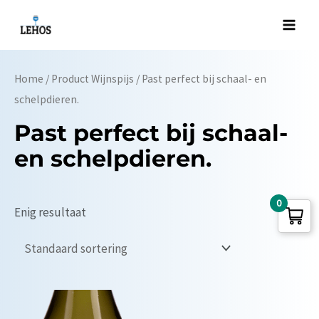
Ga
naar
Main
de
Men
inhoud
Home
/ Product Wijnspijs / Past perfect bij schaal- en
schelpdieren.
Past perfect bij schaal-
en schelpdieren.
0
Enig resultaat