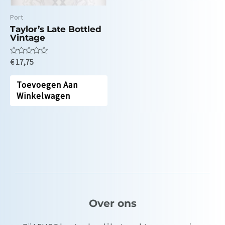
Port
Taylor’s Late Bottled
Vintage
Waardering
€
17,75
0
uit
5
Toevoegen Aan
Winkelwagen
Over ons