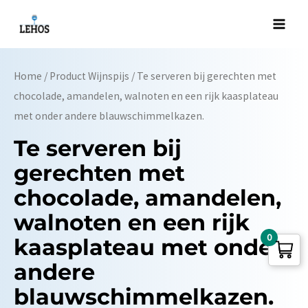
Ga
naar
Main
de
Men
inhoud
Home
/ Product Wijnspijs / Te serveren bij gerechten met
chocolade, amandelen, walnoten en een rijk kaasplateau
met onder andere blauwschimmelkazen.
Te serveren bij
gerechten met
chocolade, amandelen,
walnoten en een rijk
0
kaasplateau met onder
andere
blauwschimmelkazen.