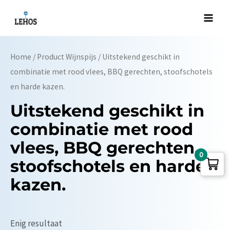
Ga
naar
Main
de
Men
inhoud
Home
/ Product Wijnspijs / Uitstekend geschikt in
combinatie met rood vlees, BBQ gerechten, stoofschotels
en harde kazen.
Uitstekend geschikt in
combinatie met rood
vlees, BBQ gerechten,
0
stoofschotels en harde
kazen.
Enig resultaat