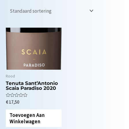
Rood
Tenuta Sant’Antonio
Scaia Paradiso 2020
Waardering
€
17,50
0
uit
5
Toevoegen Aan
Winkelwagen