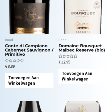
Rood
Rood
Conte di Campiano
Domaine Bousquet
Cabernet Sauvignon /
Malbec Reserve (bio)
Primitivo
Waardering
€
12,95
0
Waardering
€
8,89
uit
0
5
Toevoegen Aan
uit
5
Toevoegen Aan
Winkelwagen
Winkelwagen