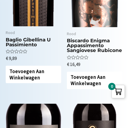
Rood
Rood
Baglio Gibellina U
Biscardo Enigma
Passimiento
Appassimento
Sangiovese Rubicone
Waardering
€
9,89
0
Waardering
€
16,49
uit
0
5
Toevoegen Aan
uit
5
Toevoegen Aan
Winkelwagen
Winkelwagen
0