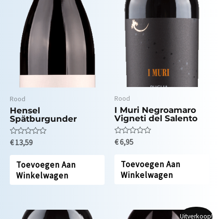
Rood
Rood
I Muri Negroamaro
Hensel
Vigneti del Salento
Spätburgunder
Waardering
Waardering
€
6,95
€
13,59
0
0
uit
uit
5
5
Toevoegen Aan
Toevoegen Aan
Winkelwagen
Winkelwagen
Uitverkoop!