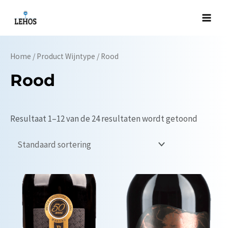
Ga
naar
Main
de
Men
inhoud
Home
/ Product Wijntype / Rood
Rood
Resultaat 1–12 van de 24 resultaten wordt getoond