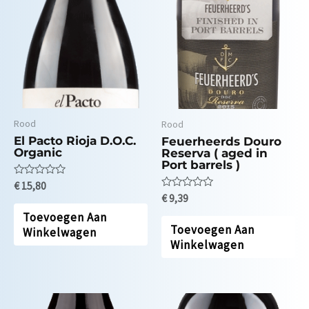
Rood
Rood
El Pacto Rioja D.O.C.
Feuerheerds Douro
Organic
Reserva ( aged in
Port barrels )
Waardering
€
15,80
0
Waardering
€
9,39
uit
0
5
Toevoegen Aan
uit
5
Toevoegen Aan
Winkelwagen
Winkelwagen