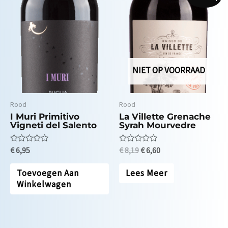
NIET OP VOORRAAD
Rood
Rood
I Muri Primitivo
La Villette Grenache
Vigneti del Salento
Syrah Mourvedre
Waardering
Waardering
€
6,95
€
8,19
€
6,60
0
0
uit
uit
5
5
Toevoegen Aan
Lees Meer
Winkelwagen