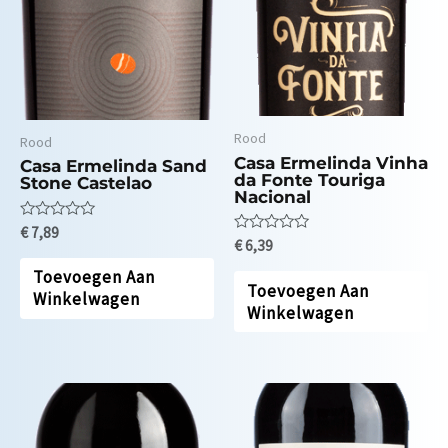
Rood
Rood
Casa Ermelinda Vinha
Casa Ermelinda Sand
da Fonte Touriga
Stone Castelao
Nacional
Waardering
€
7,89
Waardering
0
€
6,39
0
uit
uit
5
Toevoegen Aan
5
Toevoegen Aan
Winkelwagen
Winkelwagen